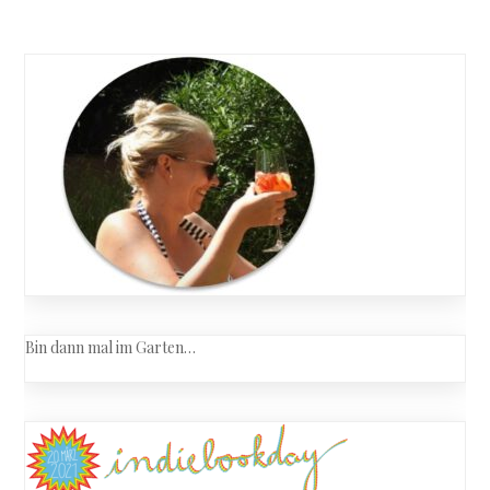
Posts
Zu
nah
navigation
Bin dann mal im Garten…