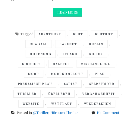
READ MORE
Tagged
,
,
,
ABENTEUER
BLUT
BLUTROT
,
,
,
CHAGALL
DARKNET
DUBLIN
,
,
,
HOFFNUNG
IRLAND
KILLER
,
,
,
KINDHEIT
MALEREI
MISSHANDLUNG
,
,
,
MORD
MORDKOMPLOTT
PLAN
,
,
,
PREUSSISCH BLAU
SADIST
SELBSTMORD
,
,
,
THRILLER
ÜBERLEBEN
VERGANGENHEIT
,
,
WEBSITE
WETTLAUF
WIEDERSEHEN
on
Posted in
@Thriller
,
Hörbuch Thriller
No Comment
Olivia
Kiernan
–