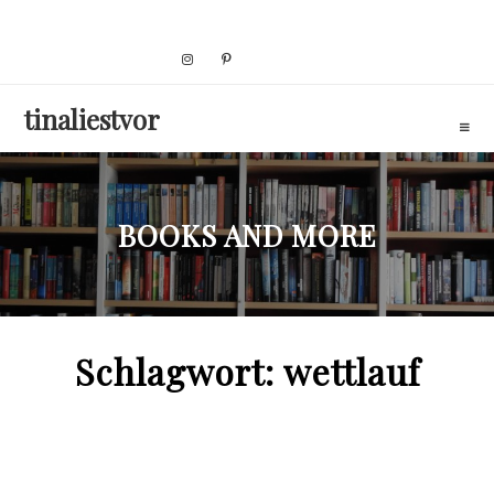
Skip
to
content
tinaliestvor
BOOKS AND MORE
Schlagwort:
wettlauf