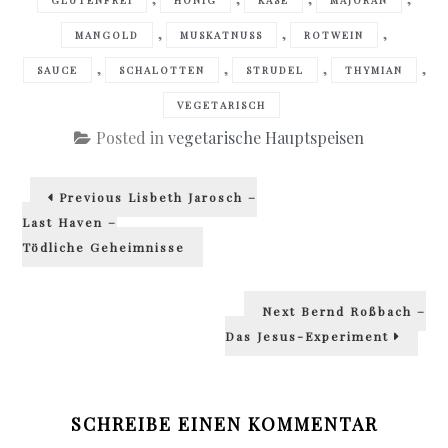
,
,
,
MANGOLD
MUSKATNUSS
ROTWEIN
,
,
,
,
SAUCE
SCHALOTTEN
STRUDEL
THYMIAN
VEGETARISCH
Posted in
vegetarische Hauptspeisen
Beitragsnavigation
Previous
Previous
Lisbeth Jarosch –
post:
Last Haven –
Tödliche Geheimnisse
Next
Next
Bernd Roßbach –
post:
Das Jesus-Experiment
SCHREIBE EINEN KOMMENTAR