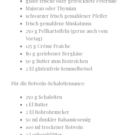
glatte frische oder getrocknete Petersilie
Majoran oder Thymian
schwarzer frisch gemahlener Pfeffer
frisch gemahlene Muskatnuss
250 g Pellkartoffeln (gerne auch vom
Vortag)
125 g Créme Fraîche
80 g geriebener Bergkäse
50 g Butter zum Bestreichen
2 El glutenfreie Semmelbrösel
Für die Rotwein-Schalottensauce:
250 g Schalotten
1 El Butter
2 El Rohrohrzucker
50 ml dunkler Balsamicoessig
100 ml trockener Rotwein
2 Lorbeerblätter