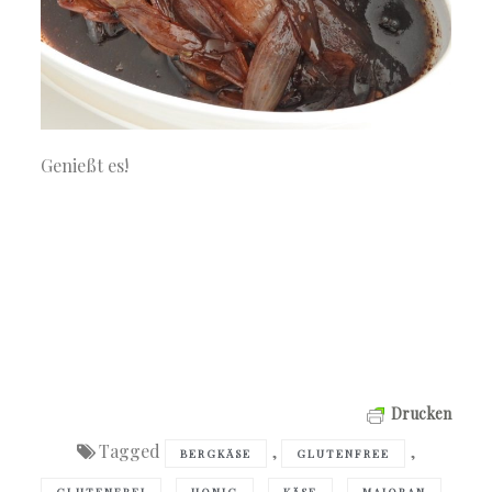
Genießt es!
Drucken
Tagged
,
,
BERGKÄSE
GLUTENFREE
,
,
,
,
GLUTENFREI
HONIG
KÄSE
MAJORAN