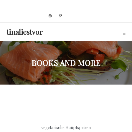
Skip
to
content
tinaliestvor
BOOKS AND MORE
vegetarische Hauptspeisen