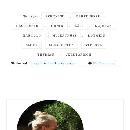
Tagged
,
,
BERGKÄSE
GLUTENFREE
,
,
,
,
GLUTENFREI
HONIG
KÄSE
MAJORAN
,
,
,
MANGOLD
MUSKATNUSS
ROTWEIN
,
,
,
SAUCE
SCHALOTTEN
STRUDEL
,
THYMIAN
VEGETARISCH
on
Posted in
vegetarische Hauptspeisen
No Comment
Kartoffel
Mangold
Strudel
Posts
navigation