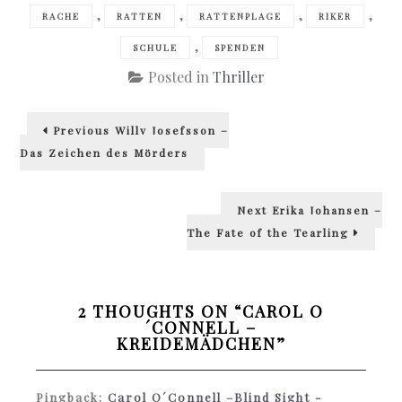
,
,
,
,
RACHE
RATTEN
RATTENPLAGE
RIKER
,
SCHULE
SPENDEN
Posted in
Thriller
Beitragsnavigation
Previous
Previous
Willy Josefsson –
post:
Das Zeichen des Mörders
Next
Next
Erika Johansen –
post:
The Fate of the Tearling
2 THOUGHTS ON “
CAROL O
´CONNELL –
KREIDEMÄDCHEN
”
Pingback:
Carol O´Connell –Blind Sight -