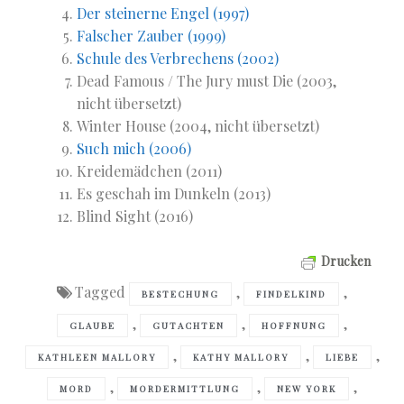
Der steinerne Engel (1997)
Falscher Zauber (1999)
Schule des Verbrechens (2002)
Dead Famous / The Jury must Die (2003,
nicht übersetzt)
Winter House (2004, nicht übersetzt)
Such mich (2006)
Kreidemädchen (2011)
Es geschah im Dunkeln (2013)
Blind Sight (2016)
Drucken
Tagged
,
,
BESTECHUNG
FINDELKIND
,
,
,
GLAUBE
GUTACHTEN
HOFFNUNG
,
,
,
KATHLEEN MALLORY
KATHY MALLORY
LIEBE
,
,
,
MORD
MORDERMITTLUNG
NEW YORK