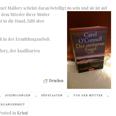
et Mallory scheint daran beteiligt zu sein und sie ist auf
an dem Mörder ihrer Mutter
 in die Hand, fällt aber
h in der Ermittlungsarbeit.
lory, der knallharten
Drucken
,
,
,
,
STEINIGUNGEN
SÜDSTAATEN
TOD DER MUTTER
ERGANGENHEIT
Posted in
Krimi