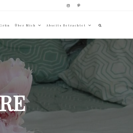
 Grün
Über Mich
Abseits Betrachtet
RE