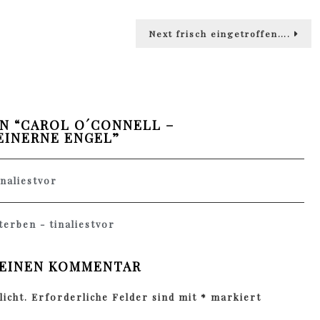
Next
Next
frisch eingetroffen….
post:
N “
CAROL O´CONNELL –
EINERNE ENGEL
”
inaliestvor
terben - tinaliestvor
 EINEN KOMMENTAR
icht.
Erforderliche Felder sind mit
*
markiert