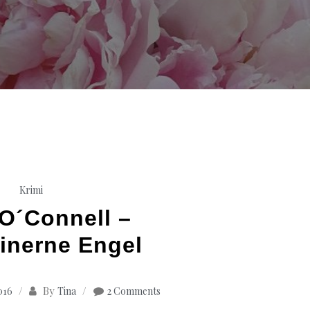
Krimi
 O´Connell –
einerne Engel
By
2016
Tina
2 Comments