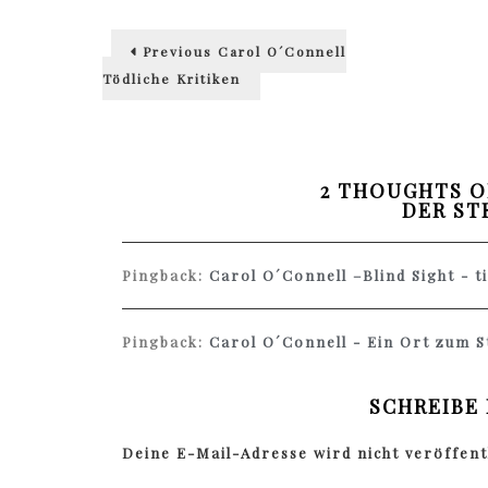
Beitragsnavigation
Previous
Previous
Carol O´Connell
post:
Tödliche Kritiken
2 THOUGHTS O
DER ST
Pingback:
Carol O´Connell –Blind Sight - t
Pingback:
Carol O´Connell - Ein Ort zum S
SCHREIBE
Deine E-Mail-Adresse wird nicht veröffentl