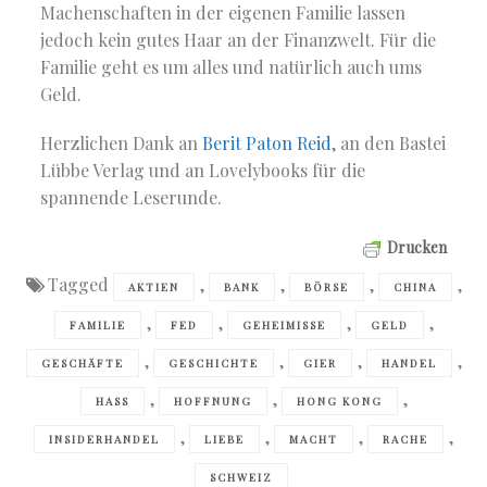
Machenschaften in der eigenen Familie lassen
jedoch kein gutes Haar an der Finanzwelt. Für die
Familie geht es um alles und natürlich auch ums
Geld.
Herzlichen Dank an
Berit Paton Reid
, an den Bastei
Lübbe Verlag und an Lovelybooks für die
spannende Leserunde.
Drucken
Tagged
,
,
,
,
AKTIEN
BANK
BÖRSE
CHINA
,
,
,
,
FAMILIE
FED
GEHEIMISSE
GELD
,
,
,
,
GESCHÄFTE
GESCHICHTE
GIER
HANDEL
,
,
,
HASS
HOFFNUNG
HONG KONG
,
,
,
,
INSIDERHANDEL
LIEBE
MACHT
RACHE
SCHWEIZ