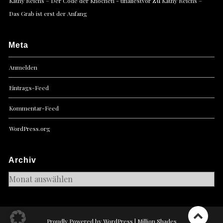
zu
Kathy Reichs – Der Code der Knochen - tinaliestvor
Kathy Reichs –
Das Grab ist erst der Anfang
Meta
Anmelden
Eintrags-Feed
Kommentar-Feed
WordPress.org
Archiv
Archiv
Proudly Powered by WordPress
|
Million Shades