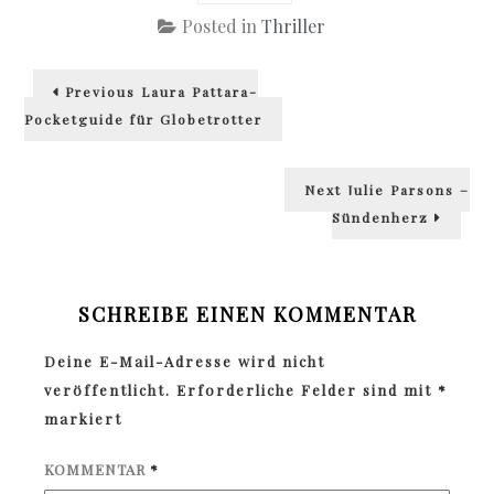
Posted in
Thriller
Beitragsnavigation
Previous
Previous
Laura Pattara-
post:
Pocketguide für Globetrotter
Next
Next
Julie Parsons –
post:
Sündenherz
SCHREIBE EINEN KOMMENTAR
Deine E-Mail-Adresse wird nicht
veröffentlicht.
Erforderliche Felder sind mit
*
markiert
KOMMENTAR
*