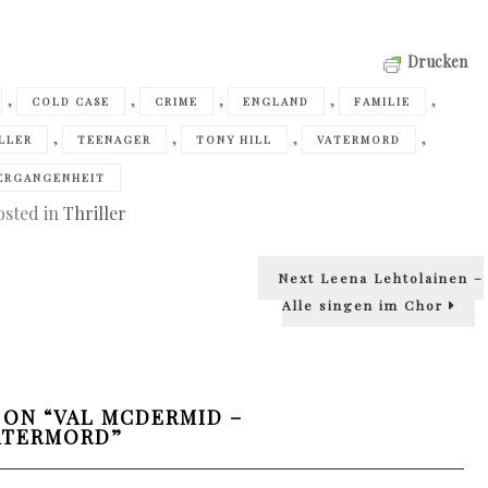
Drucken
,
,
,
,
,
COLD CASE
CRIME
ENGLAND
FAMILIE
,
,
,
,
LLER
TEENAGER
TONY HILL
VATERMORD
ERGANGENHEIT
osted in
Thriller
Next
Next
Leena Lehtolainen –
post:
Alle singen im Chor
 ON “
VAL MCDERMID –
ATERMORD
”