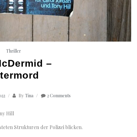
Thriller
McDermid –
termord
By
2022
Tina
2 Comments
ny Hill
usteten Strukturen der Polizei blicken.