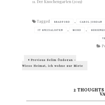
Der Knochengarten (2019)
Tagged
,
BRADFORD
CAROL JORDAN
,
,
IT SPEZIALISTEN
MORD
SERIENKI
V
P
Beitragsnavigation
Previous
Previous
Selim Özdogan –
post:
Wieso Heimat, ich wohne zur Miete
2 THOUGHTS
V