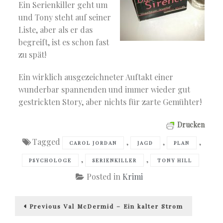
Ein Serienkiller geht um
und Tony steht auf seiner
Liste, aber als er das
begreift, ist es schon fast
zu spät!
Ein wirklich ausgezeichneter Auftakt einer
wunderbar spannenden und immer wieder gut
gestrickten Story, aber nichts für zarte Gemühter!
Drucken
Tagged
,
,
,
CAROL JORDAN
JAGD
PLAN
,
,
PSYCHOLOGE
SERIENKILLER
TONY HILL
Posted in
Krimi
Beitragsnavigation
Previous
Previous
Val McDermid – Ein kalter Strom
post: