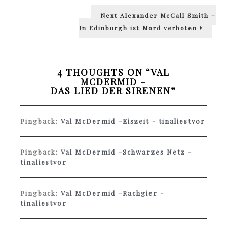
Next
Next
Alexander McCall Smith –
post:
In Edinburgh ist Mord verboten
4 THOUGHTS ON “
VAL
MCDERMID –
DAS LIED DER SIRENEN
”
Pingback:
Val McDermid –Eiszeit - tinaliestvor
Pingback:
Val McDermid –Schwarzes Netz -
tinaliestvor
Pingback:
Val McDermid –Rachgier -
tinaliestvor