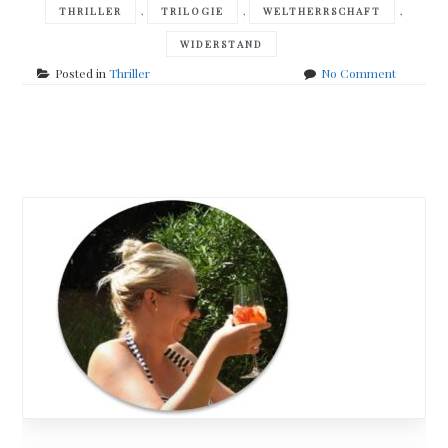
,
,
,
THRILLER
TRILOGIE
WELTHERRSCHAFT
WIDERSTAND
on
Posted in
Thriller
No Comment
Marc
van
Allen
Posts
–
Caligo
navigation