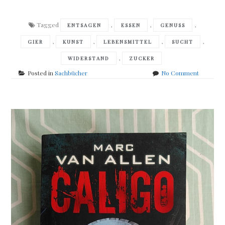
Tagged
,
,
,
ENTSAGEN
ESSEN
GENUSS
,
,
,
,
GIER
KUNST
LEBENSMITTEL
SUCHT
,
WIDERSTAND
ZUCKER
on
Posted in
Sachbücher
No Comment
Peter
Ruck
–
Mit
Leichtigk
aus
der
Zuckerfal