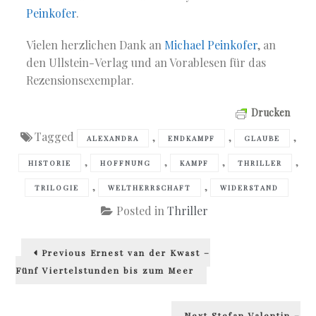
Peinkofer
.
Vielen herzlichen Dank an
Michael Peinkofer
, an
den Ullstein-Verlag und an Vorablesen für das
Rezensionsexemplar.
Drucken
Tagged
,
,
,
ALEXANDRA
ENDKAMPF
GLAUBE
,
,
,
,
HISTORIE
HOFFNUNG
KAMPF
THRILLER
,
,
TRILOGIE
WELTHERRSCHAFT
WIDERSTAND
Posted in
Thriller
Beitragsnavigation
Previous
Previous
Ernest van der Kwast –
post:
Fünf Viertelstunden bis zum Meer
Next
Next
Stefan Valentin –