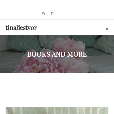
Skip
to
content
tinaliestvor
BOOKS AND MORE