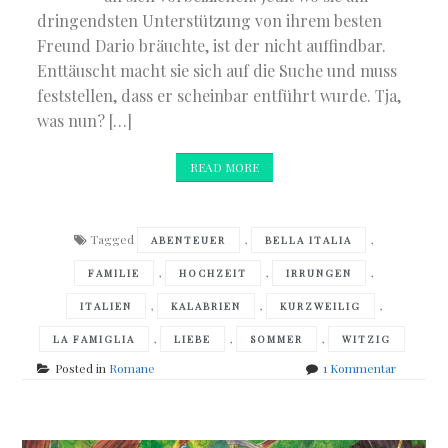
dringendsten Unterstützung von ihrem besten
Freund Dario bräuchte, ist der nicht auffindbar.
Enttäuscht macht sie sich auf die Suche und muss
feststellen, dass er scheinbar entführt wurde. Tja,
was nun? […]
READ MORE
Tagged
,
,
ABENTEUER
BELLA ITALIA
,
,
,
FAMILIE
HOCHZEIT
IRRUNGEN
,
,
,
ITALIEN
KALABRIEN
KURZWEILIG
,
,
,
LA FAMIGLIA
LIEBE
SOMMER
WITZIG
zu
Posted in
Romane
1 Kommentar
Brigitte
Jacobi
–
Schwiege