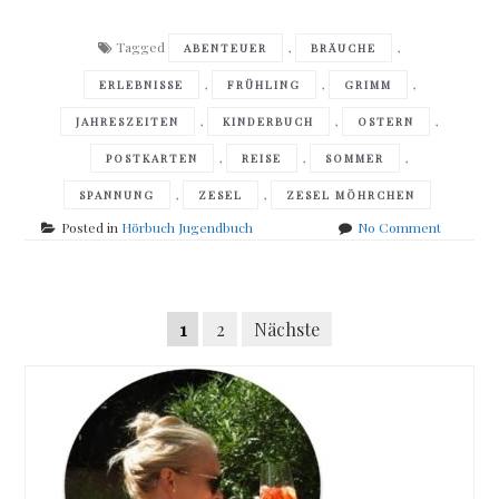
Tagged
,
,
ABENTEUER
BRÄUCHE
,
,
,
ERLEBNISSE
FRÜHLING
GRIMM
,
,
,
JAHRESZEITEN
KINDERBUCH
OSTERN
,
,
,
POSTKARTEN
REISE
SOMMER
,
,
SPANNUNG
ZESEL
ZESEL MÖHRCHEN
on
Posted in
Hörbuch Jugendbuch
No Comment
Stephani
Schneide
Grimm
Posts
und
Seitennummerierung
1
2
Nächste
Möhrche
navigation
Frühling,
der
Sommer,
Beiträge
Herbst
und
Zesel