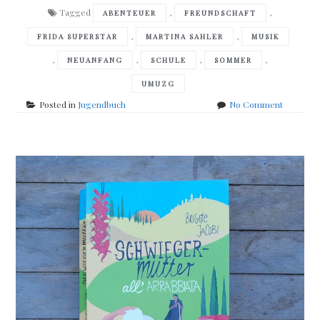
Tagged
,
,
ABENTEUER
FREUNDSCHAFT
,
,
FRIDA SUPERSTAR
MARTINA SAHLER
MUSIK
,
,
,
,
NEUANFANG
SCHULE
SOMMER
UMUZG
on
Posted in
Jugendbuch
No Comment
Martina
Sahler
–
Frida
Supersta