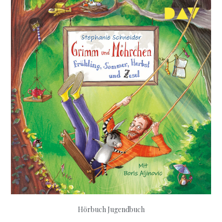
all
´arrabbiat
Hörbuch Jugendbuch