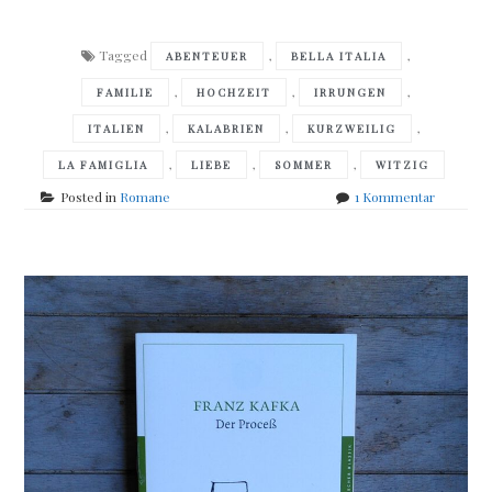
Tagged
,
,
ABENTEUER
BELLA ITALIA
,
,
,
FAMILIE
HOCHZEIT
IRRUNGEN
,
,
,
ITALIEN
KALABRIEN
KURZWEILIG
,
,
,
LA FAMIGLIA
LIEBE
SOMMER
WITZIG
zu
Posted in
Romane
1 Kommentar
Brigitte
Jacobi
–
Schwiege
all
´arrabbiat