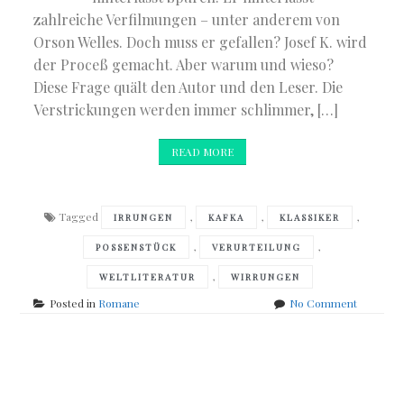
zahlreiche Verfilmungen – unter anderem von
Orson Welles. Doch muss er gefallen? Josef K. wird
der Proceß gemacht. Aber warum und wieso?
Diese Frage quält den Autor und den Leser. Die
Verstrickungen werden immer schlimmer, […]
READ MORE
Tagged
,
,
,
IRRUNGEN
KAFKA
KLASSIKER
,
,
POSSENSTÜCK
VERURTEILUNG
,
WELTLITERATUR
WIRRUNGEN
on
Posted in
Romane
No Comment
Franz
Kafka
–
Posts
Der
Proceß