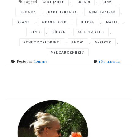
Tagged
,
,
,
20ER JAHRE
BERLIN
BINZ
,
,
,
DROGEN
FAMILIENSAGA
GEMEIMNISSE
,
,
,
,
GRAND
GRANDHOTEL
HOTEL
MAFIA
,
,
,
RING
RÜGEN
SCHUTZGELD
,
,
,
SCHUTZGELDRING
SHOW
VARIETE
VERGANGENHEIT
zu
Posted in
Romane
1 Kommentar
Caren
Benedikt
–
Posts
Das
Grand
navigation
Hotel