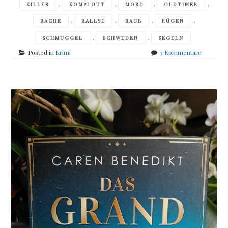
,
,
,
,
KILLER
KOMPLOTT
MORD
OLDTIMER
,
,
,
,
RACHE
RALLYE
RAUB
RÜGEN
,
,
SCHMUGGEL
SCHWEDEN
SEGELN
zu
Posted in
Krimi
3 Kommentare
Witte
&
Wittkamp
–
Taxi
nach
Rügen