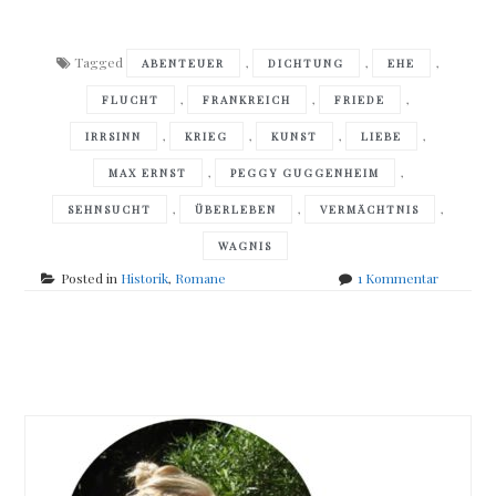
Tagged
,
,
,
ABENTEUER
DICHTUNG
EHE
,
,
,
FLUCHT
FRANKREICH
FRIEDE
,
,
,
,
IRRSINN
KRIEG
KUNST
LIEBE
,
,
MAX ERNST
PEGGY GUGGENHEIM
,
,
,
SEHNSUCHT
ÜBERLEBEN
VERMÄCHTNIS
WAGNIS
zu
Posted in
Historik
,
Romane
1 Kommentar
Markus
Orths
–
Posts
Max
navigation