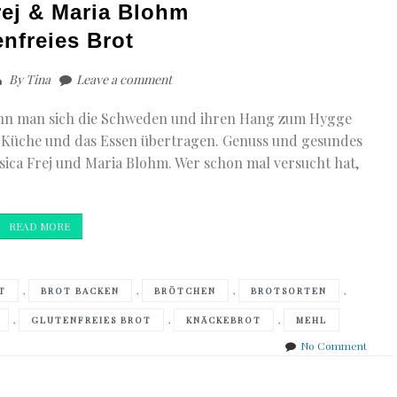
rej & Maria Blohm
enfreies Brot
By
Tina
Leave a comment
enn man sich die Schweden und ihren Hang zum Hygge
die Küche und das Essen übertragen. Genuss und gesundes
sica Frej und Maria Blohm. Wer schon mal versucht hat,
READ MORE
,
,
,
,
T
BROT BACKEN
BRÖTCHEN
BROTSORTEN
,
,
,
GLUTENFREIES BROT
KNÄCKEBROT
MEHL
on
No Comment
Jessic
Frej
&