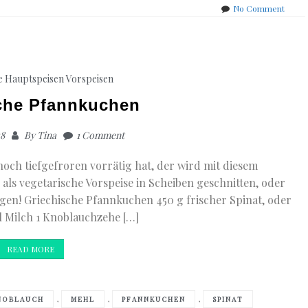
on
No Comment
Pfirsi
Birne
Blech
mit
Mande
e Hauptspeisen
Vorspeisen
che Pfannkuchen
18
By
Tina
1 Comment
noch tiefgefroren vorrätig hat, der wird mit diesem
als vegetarische Vorspeise in Scheiben geschnitten, oder
gen! Griechische Pfannkuchen 450 g frischer Spinat, oder
l Milch 1 Knoblauchzehe […]
READ MORE
,
,
,
NOBLAUCH
MEHL
PFANNKUCHEN
SPINAT