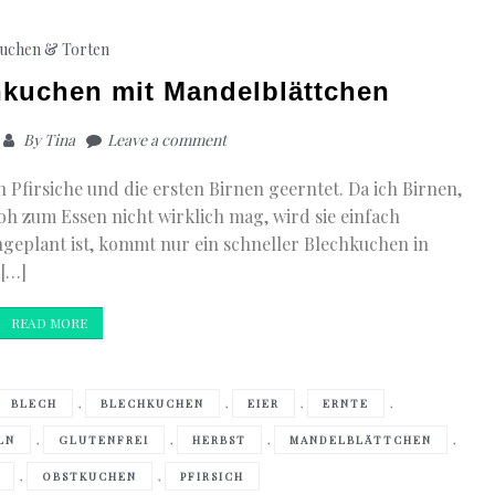
Maria
Bloh
uchen & Torten
Gluten
Brot
hkuchen mit Mandelblättchen
By
Tina
Leave a comment
 Pfirsiche und die ersten Birnen geerntet. Da ich Birnen,
roh zum Essen nicht wirklich mag, wird sie einfach
geplant ist, kommt nur ein schneller Blechkuchen in
 […]
READ MORE
,
,
,
,
BLECH
BLECHKUCHEN
EIER
ERNTE
,
,
,
,
LN
GLUTENFREI
HERBST
MANDELBLÄTTCHEN
,
,
OBSTKUCHEN
PFIRSICH