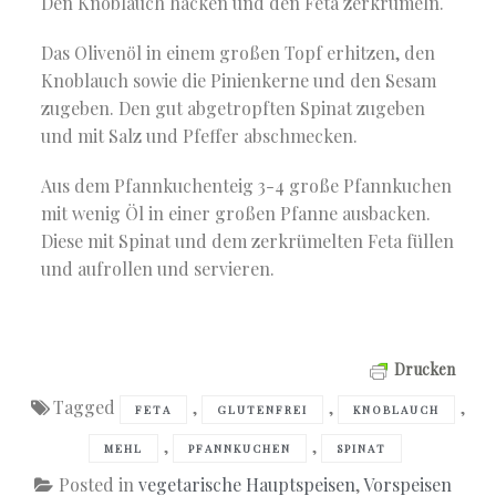
Den Knoblauch hacken und den Feta zerkrümeln.
Das Olivenöl in einem großen Topf erhitzen, den
Knoblauch sowie die Pinienkerne und den Sesam
zugeben. Den gut abgetropften Spinat zugeben
und mit Salz und Pfeffer abschmecken.
Aus dem Pfannkuchenteig 3-4 große Pfannkuchen
mit wenig Öl in einer großen Pfanne ausbacken.
Diese mit Spinat und dem zerkrümelten Feta füllen
und aufrollen und servieren.
Drucken
Tagged
,
,
,
FETA
GLUTENFREI
KNOBLAUCH
,
,
MEHL
PFANNKUCHEN
SPINAT
Posted in
vegetarische Hauptspeisen
,
Vorspeisen