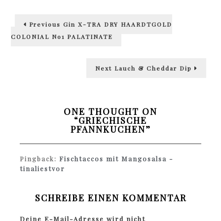
Beitragsnavigation
Previous
Previous
Gin X-TRA DRY HAARDTGOLD
post:
COLONIAL No1 PALATINATE
Next
Next
Lauch & Cheddar Dip
post:
ONE THOUGHT ON
“
GRIECHISCHE
PFANNKUCHEN
”
Pingback:
Fischtaccos mit Mangosalsa -
tinaliestvor
SCHREIBE EINEN KOMMENTAR
Deine E-Mail-Adresse wird nicht