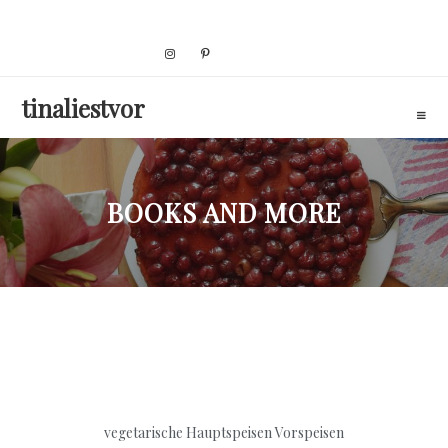
Skip
to
content
tinaliestvor
BOOKS AND MORE
vegetarische Hauptspeisen
Vorspeisen