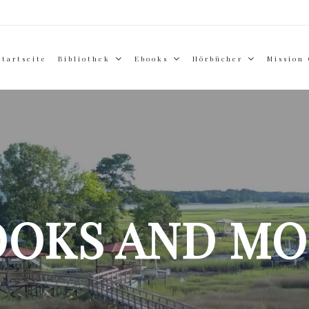
Startseite
Bibliothek
Ebooks
Hörbücher
Mission
OOKS AND MO