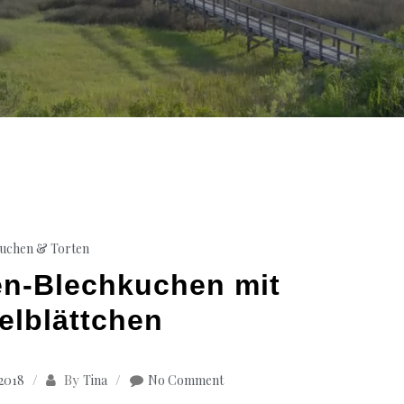
uchen & Torten
nen-Blechkuchen mit
lblättchen
By
 2018
Tina
No Comment