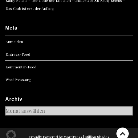
zu
Kathy Reichs – Der Code der Knochen - tinaliestvor
Kathy Reichs –
Das Grab ist erst der Anfang
Meta
Anmelden
Eintrags-Feed
Kommentar-Feed
WordPress.org
Archiv
Archiv
Proudly Powered by WordPress
|
Million Shades