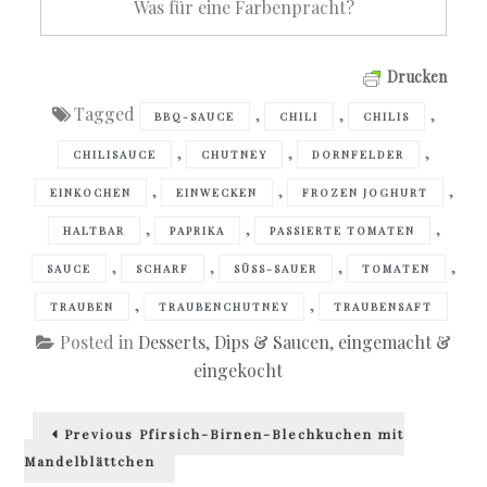
Was für eine Farbenpracht?
Drucken
Tagged
,
,
,
BBQ-SAUCE
CHILI
CHILIS
,
,
,
CHILISAUCE
CHUTNEY
DORNFELDER
,
,
,
EINKOCHEN
EINWECKEN
FROZEN JOGHURT
,
,
,
HALTBAR
PAPRIKA
PASSIERTE TOMATEN
,
,
,
,
SAUCE
SCHARF
SÜSS-SAUER
TOMATEN
,
,
TRAUBEN
TRAUBENCHUTNEY
TRAUBENSAFT
Posted in
Desserts
,
Dips & Saucen
,
eingemacht &
eingekocht
Beitragsnavigation
Previous
Previous
Pfirsich-Birnen-Blechkuchen mit
post:
Mandelblättchen