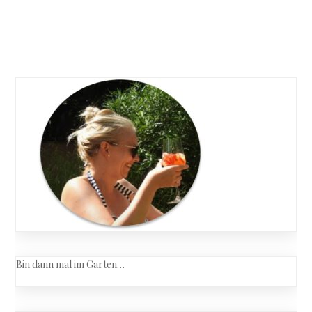
Jessica
Frej
&
Posts
Maria
Blohm
navigation
Glutenfre
Brot
Bin dann mal im Garten…