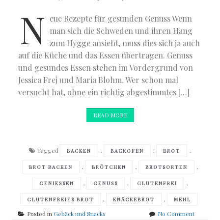
N
eue Rezepte für gesunden Genuss Wenn
man sich die Schweden und ihren Hang
zum Hygge ansieht, muss dies sich ja auch
auf die Küche und das Essen übertragen. Genuss
und gesundes Essen stehen im Vordergrund von
Jessica Frej und Maria Blohm. Wer schon mal
versucht hat, ohne ein richtig abgestimmtes […]
READ MORE
Tagged
,
,
,
BACKEN
BACKOFEN
BROT
,
,
,
BROT BACKEN
BRÖTCHEN
BROTSORTEN
,
,
,
GENIESSEN
GENUSS
GLUTENFREI
,
,
GLUTENFREIES BROT
KNÄCKEBROT
MEHL
on
Posted in
Gebäck und Snacks
No Comment