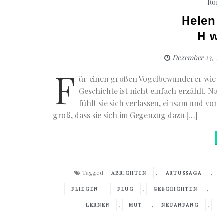
Ro
Helen
H w
Dezember 23, 
F
ür einen großen Vogelbewunderer wie 
Geschichte ist nicht einfach erzählt. 
fühlt sie sich verlassen, einsam und vo
groß, dass sie sich im Gegenzug dazu […]
Tagged
,
,
ABRICHTEN
ARTUSSAGA
,
,
,
FLIEGEN
FLUG
GESCHICHTEN
,
,
,
LERNEN
MUT
NEUANFANG