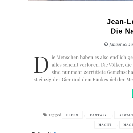
Jean-L
Die N
Januar 10, 2
D
ie Menschen haben es also endlich ge
alles scheint verloren. Die Völker, di
sind nunmehr zerrüttete Gemeinscha
ist einzig der Gier und dem Ränkespiel der M
Tagged
,
,
ELFEN
FANTASY
GEWAL
,
MACHT
MAG