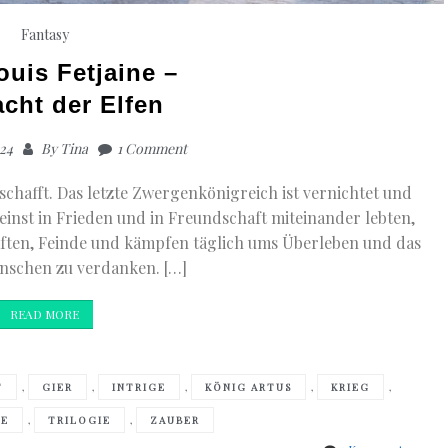
Fantasy
ouis Fetjaine –
acht der Elfen
024
By
Tina
1 Comment
schafft. Das letzte Zwergenkönigreich ist vernichtet und
e einst in Frieden und in Freundschaft miteinander lebten,
ften, Feinde und kämpfen täglich ums Überleben und das
enschen zu verdanken. […]
READ MORE
,
,
,
,
,
T
GIER
INTRIGE
KÖNIG ARTUS
KRIEG
,
,
IE
TRILOGIE
ZAUBER
zu