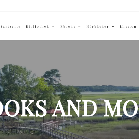
Startseite
Bibliothek
Ebooks
Hörbücher
Mission
OOKS AND MO