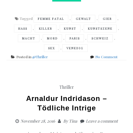
Tagged
,
,
,
FEMME FATAL
GEWALT
GIER
,
,
,
,
HASS
KILLER
KUNST
KUNSTSZENE
,
,
,
,
MACHT
MORD
PARIS
SCHWEIZ
,
SEX
VENEDIG
on
Posted in
@Thriller
No Comment
L.
S.
Hilton
Maestra
Thriller
Arnaldur Indridason –
Tödliche Intrige
November 28, 2016
By
Tina
Leave a comment