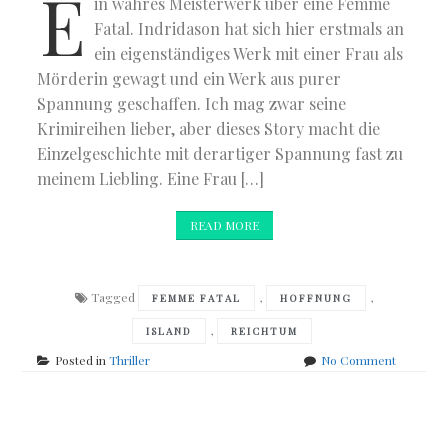
E
in wahres Meisterwerk über eine Femme
Fatal. Indridason hat sich hier erstmals an
ein eigenständiges Werk mit einer Frau als
Mörderin gewagt und ein Werk aus purer
Spannung geschaffen. Ich mag zwar seine
Krimireihen lieber, aber dieses Story macht die
Einzelgeschichte mit derartiger Spannung fast zu
meinem Liebling. Eine Frau […]
READ MORE
Tagged
,
,
FEMME FATAL
HOFFNUNG
,
ISLAND
REICHTUM
on
Posted in
Thriller
No Comment
Arnaldur
Indridaso
–
Posts
Tödliche