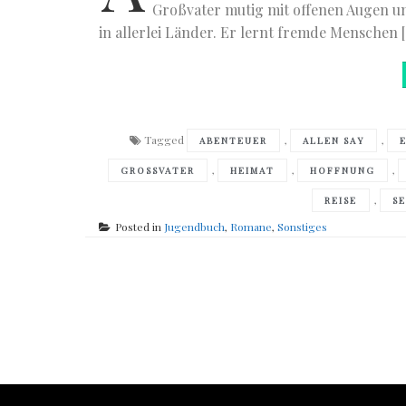
Großvater mutig mit offenen Augen und
in allerlei Länder. Er lernt fremde Menschen 
Tagged
,
,
ABENTEUER
ALLEN SAY
,
,
,
GROSSVATER
HEIMAT
HOFFNUNG
,
REISE
S
Posted in
Jugendbuch
,
Romane
,
Sonstiges
Posts
navigation