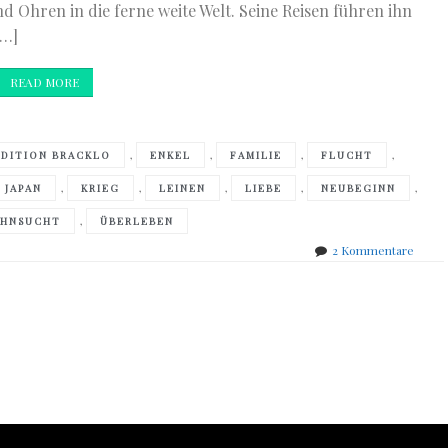
 Ohren in die ferne weite Welt. Seine Reisen führen ihn
[…]
READ MORE
,
,
,
,
EDITION BRACKLO
ENKEL
FAMILIE
FLUCHT
,
,
,
,
,
JAPAN
KRIEG
LEINEN
LIEBE
NEUBEGINN
,
EHNSUCHT
ÜBERLEBEN
zu
2 Kommentare
Allen
Say
–
Großv
Reise