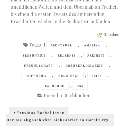
unendlichen Weiten und dem Übermaß an Freiheit
bis einen die ersten Tweets des amtierenden
Präsidenten wieder in die Realität zurückholen.
Drucken
Tagged
,
,
ABENTEUER
AMERIKA
,
,
,
ERKENNTNIS
ERLEBNIS
FREIHEIT
,
,
FREUNDSCHAFT
GRENZENLOSIGKEIT
,
,
,
HOFFNUNG
NEUE WELT
REISE
,
SACHBUCH
USA
Posted in
Sachbücher
Beitragsnavigation
Previous
Previous
Rachel Joyce –
post:
Der nie abgeschickte Liebesbrief an Harold Fry