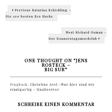
Beitragsnavigation
Previous
Previous
Katarina Schickling –
post:
Die 100 besten Eco Hacks
Next
Next
Richard Osman –
post:
Der Donnerstagsmordclub
ONE THOUGHT ON “
JENS
ROSTECK –
BIG SUR
”
Pingback:
Christine Avel –Nur hier sind wir
einzigartig - tinaliestvor
SCHREIBE EINEN KOMMENTAR