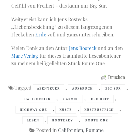
Gefühl von Freiheit – das kann nur Big Sur.
Weitgereist kann ich Jens Rostecks
„Liebensbeziehung“ zu diesem langezogenen
Fleckchen
Erde
voll und ganz unterschreiben.
Vielen Dank an den Autor
Jens Rosteck
und an den
Mare Verlag
für dieses traumhafte Leseabenteuer
zu meinem heißgeliebten Stück Route One.
Drucken
Tagged
,
,
,
ABENTEUER
AUFBRUCH
BIG SUR
,
,
,
CALIFORNIEN
CARMEL
FREIHEIT
,
,
,
HIGHWAY ONE
KÜSTE
KÜSTENSTRICH
,
,
LEBEN
MONTEREY
ROUTE ONE
Posted in
Californien
,
Romane