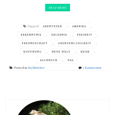
READ MORE
Tagged
,
,
ABENTEUER
AMERIKA
,
,
,
ERKENNTNIS
ERLEBNIS
FREIHEIT
,
,
FREUNDSCHAFT
GRENZENLOSIGKEIT
,
,
,
HOFFNUNG
NEUE WELT
REISE
,
SACHBUCH
USA
zu
Posted in
Sachbücher
1 Kommentar
Martin
Amansha
–
Posts
Die
Amerikafa
navigation