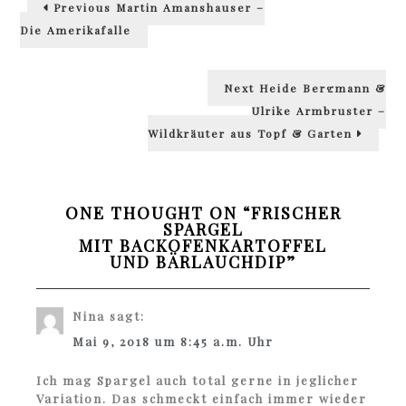
Previous
Previous
Martin Amanshauser –
post:
Die Amerikafalle
Next
Next
Heide Bergmann &
post:
Ulrike Armbruster –
Wildkräuter aus Topf & Garten
ONE THOUGHT ON “
FRISCHER
SPARGEL
MIT BACKOFENKARTOFFEL
UND BÄRLAUCHDIP
”
Nina
sagt:
Mai 9, 2018 um 8:45 a.m. Uhr
Ich mag Spargel auch total gerne in jeglicher
Variation. Das schmeckt einfach immer wieder