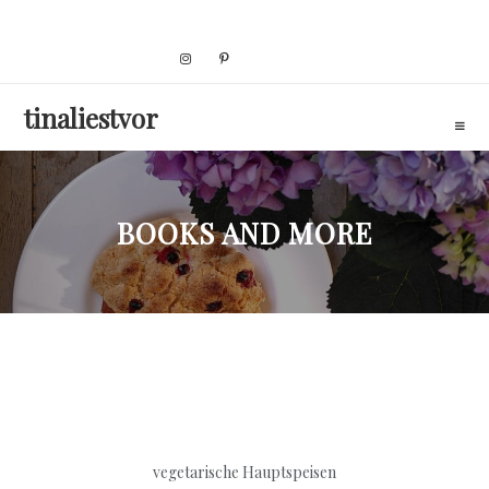
Skip
to
content
tinaliestvor
BOOKS AND MORE
vegetarische Hauptspeisen