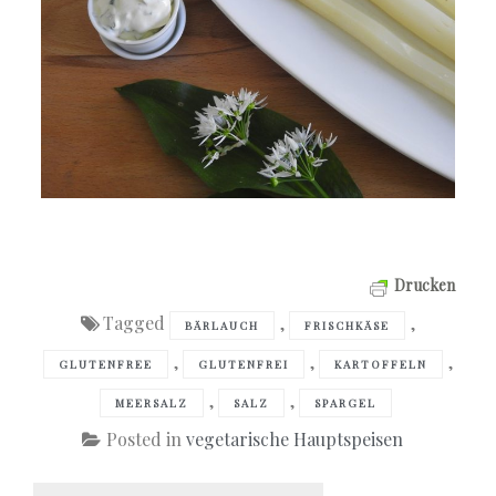
Drucken
Tagged
,
,
BÄRLAUCH
FRISCHKÄSE
,
,
,
GLUTENFREE
GLUTENFREI
KARTOFFELN
,
,
MEERSALZ
SALZ
SPARGEL
Posted in
vegetarische Hauptspeisen
Beitragsnavigation