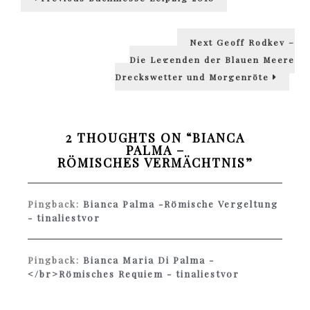
post:
Next
Next
Geoff Rodkey –
post:
Die Legenden der Blauen Meere
Dreckswetter und Morgenröte
2 THOUGHTS ON “
BIANCA
PALMA –
RÖMISCHES VERMÄCHTNIS
”
Pingback:
Bianca Palma -Römische Vergeltung
- tinaliestvor
Pingback:
Bianca Maria Di Palma -
</br>Römisches Requiem - tinaliestvor