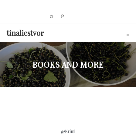
Skip
to
content
tinaliestvor
BOOKS AND MORE
@Krimi