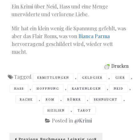
Ein Krimi über Neid, Hass und eine Menge
unerwiderte und verlorene Liebe.
Mir hat ein klein wenig die Spannung gefehlt, was
aber das Flair Roms, was von
Bianca Parma
hervorragend geschildert wird, wieder wett
macht.
Drucken
Tagged
,
,
,
ERMITTLUNGEN
GELDGIER
GIER
,
,
,
,
HASS
HOFFNUNG
KARTENLEGEN
NEID
,
,
,
,
RACHE
ROM
RÖMER
SEHNSUCHT
,
SIZILIEN
TAROT
Posted in
@Krimi
Beitragsnavigation
Previous
Previous
Buchmesse Leipzig 2018