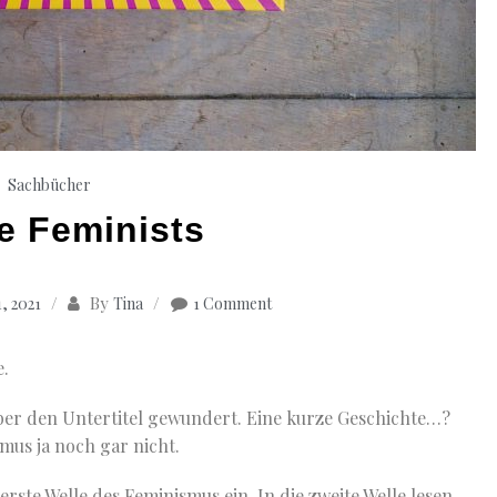
Sachbücher
e Feminists
By
, 2021
Tina
1 Comment
e.
ber den Untertitel gewundert. Eine kurze Geschichte…?
smus ja noch gar nicht.
erste Welle des Feminismus ein. In die zweite Welle lesen