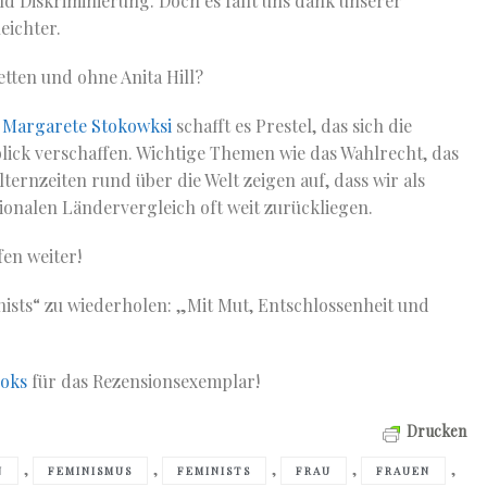
d Diskriminierung. Doch es fällt uns dank unserer
eichter.
tten und ohne Anita Hill?
n
Margarete Stokowksi
schafft es Prestel, das sich die
blick verschaffen. Wichtige Themen wie das Wahlrecht, das
ernzeiten rund über die Welt zeigen auf, dass wir als
ionalen Ländervergleich oft weit zurückliegen.
en weiter!
ists“ zu wiederholen: „Mit Mut, Entschlossenheit und
ooks
für das Rezensionsexemplar!
Drucken
,
,
,
,
,
N
FEMINISMUS
FEMINISTS
FRAU
FRAUEN