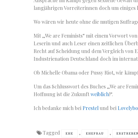
Ansprache im Kampf gegen sexuelle Gewalt un
langjährigen Vorreiterinnen doch um einiges l
Wo wären wir heute ohne die mutigen Suffrage
Mit „We are Feminists“ mit einem Vorwort vo
Leserin und auch Leser einen zeitlichen Über
Recht auf Scheidung und dem Vergleich von Elt
Industrienation Deutschland doch im internat
Ob Michelle Obama oder Pussy Riot, wir kämpf
Um das Schlusswort des Buches „We are Femin
Hoffnung ist die Zukunft
weiblich
!“.
Ich bedanke mich bei
Prestel
und bei
Lovelyb
Tagged
,
,
EHE
EHEFRAU
ERSTREBE