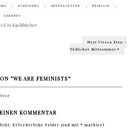
,
,
,
,
AMA
SCHEIDUNG
SUFFRAGETTEN
WEIBLICH
ZUKUNFT
ted in
Sachbücher
Next
Next
Viveca Sten –
post:
Tödlicher Mittsommer
ON “
WE ARE FEMINISTS
”
stvor
 EINEN KOMMENTAR
icht.
Erforderliche Felder sind mit
*
markiert