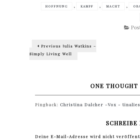
,
,
,
HOFFNUNG
KAMPF
MACHT
OB
Pos
Beitragsnavigation
Previous
Previous
Julia Watkins –
post:
Simply Living Well
ONE THOUGHT 
Pingback:
Christina Dalcher –Vox - tinalie
SCHREIBE
Deine E-Mail-Adresse wird nicht veröffentl