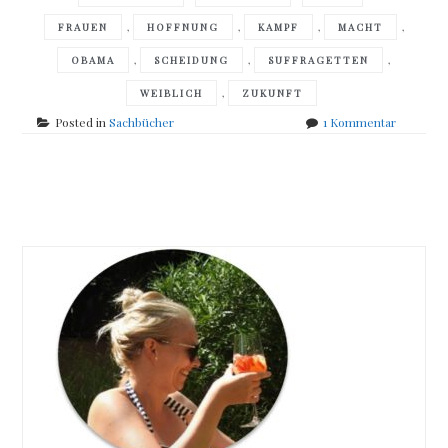
,
,
,
,
FRAUEN
HOFFNUNG
KAMPF
MACHT
,
,
,
OBAMA
SCHEIDUNG
SUFFRAGETTEN
,
WEIBLICH
ZUKUNFT
zu
Posted in
Sachbücher
1 Kommentar
We
are
Feminist
Posts
navigation