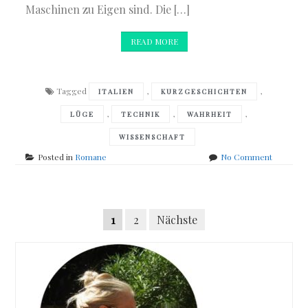
Maschinen zu Eigen sind. Die […]
READ MORE
Tagged
,
,
ITALIEN
KURZGESCHICHTEN
,
,
,
LÜGE
TECHNIK
WAHRHEIT
WISSENSCHAFT
on
Posted in
Romane
No Comment
Luigi
Malerba
–
Posts
Wahrhaft
Seitennummerierung
1
2
Nächste
Gespenst
navigation
der
Beiträge