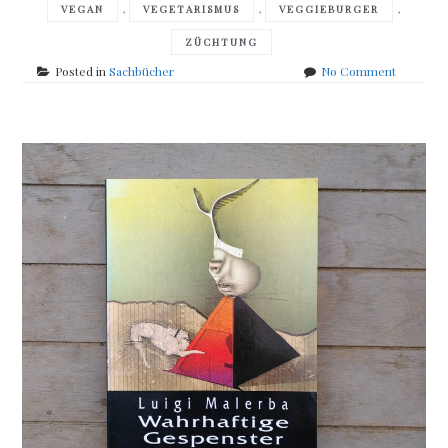
,
,
,
VEGAN
VEGETARISMUS
VEGGIEBURGER
ZÜCHTUNG
on
Posted in
Sachbücher
No Comment
Hendrik
Hassel
–
Neues
Fleisch