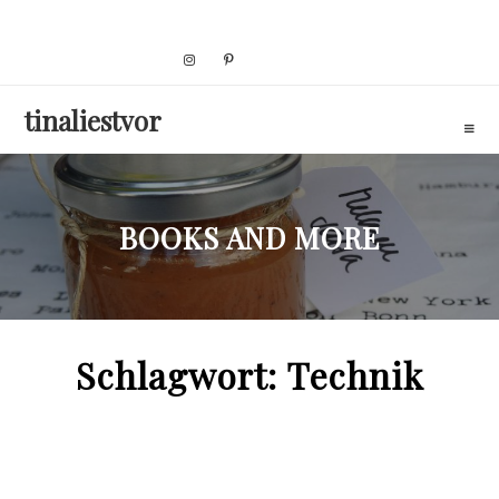
Skip
to
content
tinaliestvor
BOOKS AND MORE
Schlagwort:
Technik