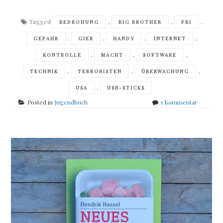
Tagged
,
,
,
BEDROHUNG
BIG BROTHER
FBI
,
,
,
,
GEFAHR
GIER
HANDY
INTERNET
,
,
,
KONTROLLE
MACHT
SOFTWARE
,
,
,
TECHNIK
TERRORISTEN
ÜBERWACHUNG
,
USA
USB-STICKS
zu
Posted in
Jugendbuch
1 Kommentar
Cory
Doctoro
–
Little
Brother