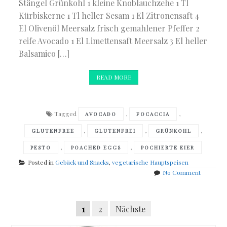
Stängel Grünkohl 1 kleine Knoblauchzehe 1 Tl
Kürbiskerne 1 Tl heller Sesam 1 El Zitronensaft 4
El Olivenöl Meersalz frisch gemahlener Pfeffer 2
reife Avocado 1 El Limettensaft Meersalz 3 El heller
Balsamico […]
READ MORE
Tagged
,
,
AVOCADO
FOCACCIA
,
,
,
GLUTENFREE
GLUTENFREI
GRÜNKOHL
,
,
PESTO
POACHED EGGS
POCHIERTE EIER
Posted in
Gebäck und Snacks
,
vegetarische Hauptspeisen
on
No Comment
Focaccia
mit
Posts
Avocado,
Seitennummerierung
1
2
Nächste
Ei
navigation
&
der