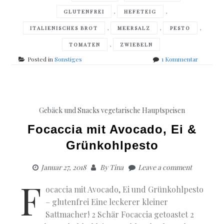
,
,
GLUTENFREI
HEFETEIG
,
,
,
ITALIENISCHES BROT
MEERSALZ
PESTO
,
TOMATEN
ZWIEBELN
zu
Posted in
Sonstiges
1 Kommentar
Chloe
Coker
&
Jane
Montgom
Gebäck und Snacks
vegetarische Hauptspeisen
Verführer
vegetaris
Focaccia mit Avocado, Ei &
Grünkohlpesto
Januar 27, 2018
By
Tina
Leave a comment
F
ocaccia mit Avocado, Ei und Grünkohlpesto
– glutenfrei Eine leckerer kleiner
Sattmacher! 2 Schär Focaccia getoastet 2