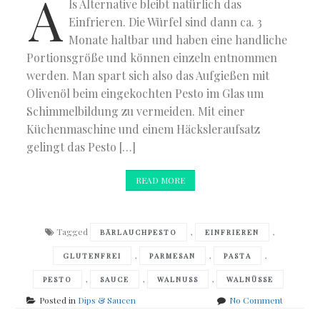
A
ls Alternative bleibt natürlich das
Einfrieren. Die Würfel sind dann ca. 3
Monate haltbar und haben eine handliche
Portionsgröße und können einzeln entnommen
werden. Man spart sich also das Aufgießen mit
Olivenöl beim eingekochten Pesto im Glas um
Schimmelbildung zu vermeiden. Mit einer
Küchenmaschine und einem Häcksleraufsatz
gelingt das Pesto […]
READ MORE
Tagged
,
,
BÄRLAUCHPESTO
EINFRIEREN
,
,
,
GLUTENFREI
PARMESAN
PASTA
,
,
,
PESTO
SAUCE
WALNUSS
WALNÜSSE
on
Posted in
Dips & Saucen
No Comment
Bärlauch