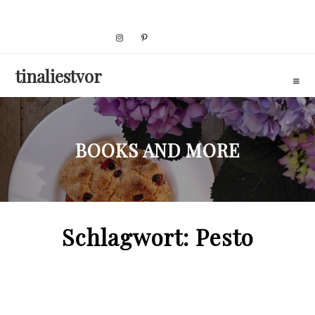
Skip
to
content
tinaliestvor
BOOKS AND MORE
Schlagwort:
Pesto