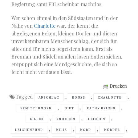
Regierung samt FBI scheinbar machtlos.
Wer schon einmal in den Südstaaten und in der
Nähe von
Charlotte
war, der kennt die
abgelegenen Ecken, kleinen Dörfer und diesen
unverkennbaren Menschenschlag, der sich für
alles und für nichts begeistern kann. Erst als
Brennan und Slidell an allen losen Enden ziehen,
entpuppt sich eine Mordgeschichte, die sich so
leicht nicht verdauen lässt.
Drucken
Tagged
,
,
,
ANSCHLAG
BONES
CHARLOTTE
,
,
,
ERMITTLUNGEN
GIFT
KATHY REICHS
,
,
,
KILLER
KNOCHEN
LEICHEN
,
,
,
,
LEICHENFUND
MILIZ
MORD
MÖRDER