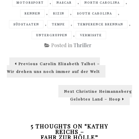
,
,
,
MOTORSPORT
NASCAR
NORTH CAROLINA
,
,
,
RENNEN
RIZIN
SOUTH CAROLINA
,
,
,
SÜDSTAATEN
TEMPE
TEMPERENCE BRENNAN
,
UNTERGRUPPEN
VERMISSTE
Posted in
Thriller
Beitragsnavigation
Previous
Previous
Carolin Elizabeth Talbot –
post:
Wir drehen uns noch immer auf der Welt
Next
Next
Christine Heimannsberg
post:
Gelobtes Land – Hoop
5 THOUGHTS ON “
KATHY
REICHS –
FAHR ZUR HÖLLE
”