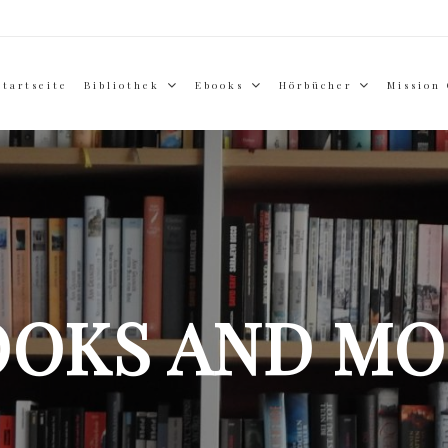
Startseite
Bibliothek
Ebooks
Hörbücher
Mission
OOKS AND MO