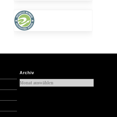
ten
es
Archiv
Archiv