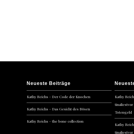
Posts
navigation
Neueste Beiträge
Neuest
Kathy Reichs – Der Code der Knochen
Kathy Reic
tinaliestvor
Kathy Reichs – Das Gesicht des Bösen
Totengeld
Kathy Reichs – the bone collection
Kathy Reic
tinaliestvor