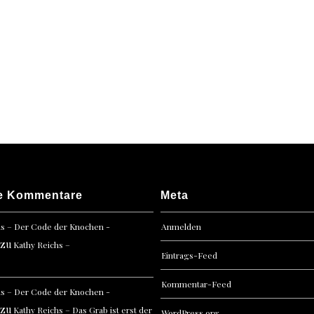
Im
Schat
des
Fuchs
e Kommentare
Meta
hs – Der Code der Knochen -
Anmelden
zu
Kathy Reichs –
Eintrags-Feed
Kommentar-Feed
hs – Der Code der Knochen -
zu
Kathy Reichs – Das Grab ist erst der
WordPress.org