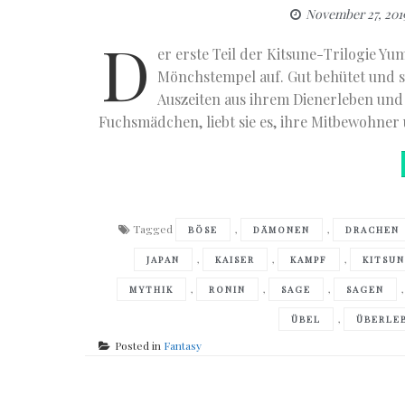
November 27, 201
D
er erste Teil der Kitsune-Trilogie Yu
Mönchstempel auf. Gut behütet und s
Auszeiten aus ihrem Dienerleben und k
Fuchsmädchen, liebt sie es, ihre Mitbewohner 
Tagged
,
,
BÖSE
DÄMONEN
DRACHEN
,
,
,
JAPAN
KAISER
KAMPF
KITSU
,
,
,
MYTHIK
RONIN
SAGE
SAGEN
,
ÜBEL
ÜBERLE
Posted in
Fantasy