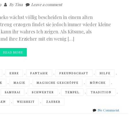
9
By
Tina
Leave a comment
meko wächst völlig bescheiden in einem alten
treng erzogen findet sie jedoch immer wieder kleine
ann ihr wahres Ich zeigen. Als Kitsune, als
und ihre Erzieher mit ein wenig […]
READ MORE
,
,
,
,
,
EHRE
FANTASIE
FREUNDSCHAFT
HILFE
,
,
,
,
NE
MAGIE
MAGISCHE GESCHÖPFE
MÖNCHE
,
,
,
,
,
SAMURAI
SCHWERTER
TEMPEL
TRADITION
,
,
BEN
WEISHEIT
ZAUBER
on
No Comment
Julie
Kaga
–