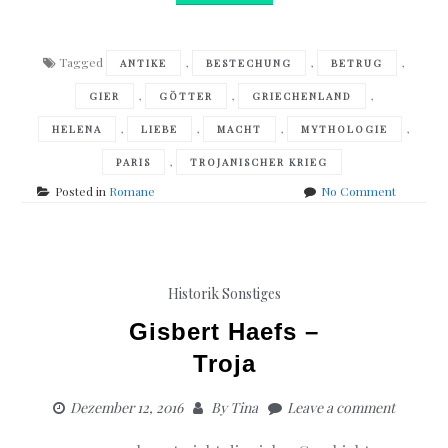
Tagged
,
,
,
ANTIKE
BESTECHUNG
BETRUG
,
,
,
GIER
GÖTTER
GRIECHENLAND
,
,
,
,
HELENA
LIEBE
MACHT
MYTHOLOGIE
,
PARIS
TROJANISCHER KRIEG
on
Posted in
Romane
No Comment
Luciano
de
Crescen
–
Das
Historik
Sonstiges
Urteil
des
Gisbert Haefs –
Paris
Troja
Dezember 12, 2016
By
Tina
Leave a comment