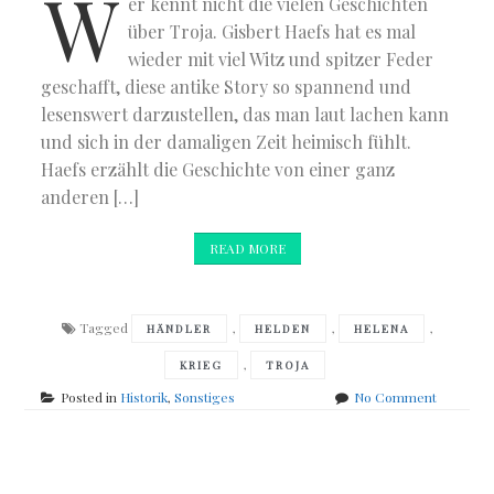
W
er kennt nicht die vielen Geschichten
über Troja. Gisbert Haefs hat es mal
wieder mit viel Witz und spitzer Feder
geschafft, diese antike Story so spannend und
lesenswert darzustellen, das man laut lachen kann
und sich in der damaligen Zeit heimisch fühlt.
Haefs erzählt die Geschichte von einer ganz
anderen […]
READ MORE
Tagged
,
,
,
HÄNDLER
HELDEN
HELENA
,
KRIEG
TROJA
on
Posted in
Historik
,
Sonstiges
No Comment
Gisbert
Haefs
–
Posts
Troja