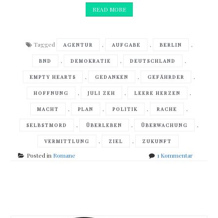
READ MORE
Tagged
,
,
,
AGENTUR
AUFGABE
BERLIN
,
,
,
BND
DEMOKRATIE
DEUTSCHLAND
,
,
,
EMPTY HEARTS
GEDANKEN
GEFÄHRDER
,
,
,
HOFFNUNG
JULI ZEH
LEERE HERZEN
,
,
,
,
MACHT
PLAN
POLITIK
RACHE
,
,
,
SELBSTMORD
ÜBERLEBEN
ÜBERWACHUNG
,
,
VERMITTLUNG
ZIEL
ZUKUNFT
zu
Posted in
Romane
1 Kommentar
Juli
Zeh
–
Posts
Leere
Herzen
navigation