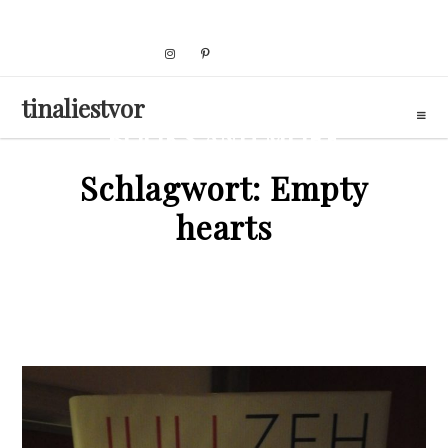
Skip
to
content
tinaliestvor
BOOKS AND MORE
Schlagwort:
Empty
hearts