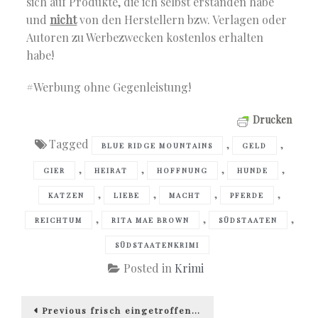
sich auf Produkte, die ich selbst erstanden habe
und
nicht
von den Herstellern bzw. Verlagen oder
Autoren zu Werbezwecken kostenlos erhalten
habe!
#Werbung ohne Gegenleistung!
Drucken
Tagged
,
,
BLUE RIDGE MOUNTAINS
GELD
,
,
,
,
GIER
HEIRAT
HOFFNUNG
HUNDE
,
,
,
,
KATZEN
LIEBE
MACHT
PFERDE
,
,
,
REICHTUM
RITA MAE BROWN
SÜDSTAATEN
SÜDSTAATENKRIMI
Posted in
Krimi
Beitragsnavigation
Previous
Previous
frisch eingetroffen…