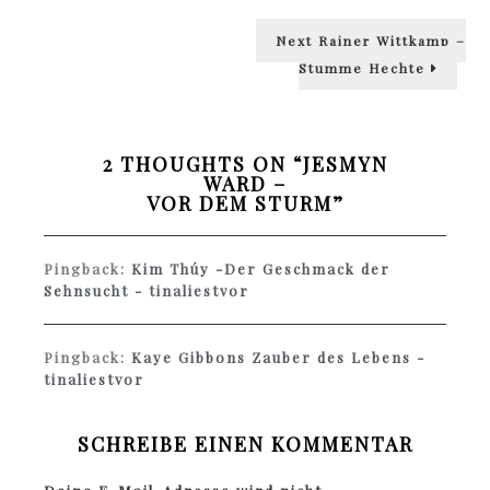
Next
Next
Rainer Wittkamp –
post:
Stumme Hechte
2 THOUGHTS ON “
JESMYN
WARD –
VOR DEM STURM
”
Pingback:
Kim Thúy -Der Geschmack der
Sehnsucht - tinaliestvor
Pingback:
Kaye Gibbons Zauber des Lebens -
tinaliestvor
SCHREIBE EINEN KOMMENTAR