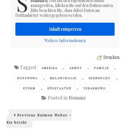
S
Standard
. Um auf den eigentlichen Inhalt
zuzugreifen, klicken Sie auf den Button unten.
Bitte beachten Sie, dass dabei Daten an
Drittanbieter weitergegeben werden.
Inhalt entsperren
Weitere Informationen
Drucken
Tagged
,
,
,
AMERIKA
ARMUT
FAMILIE
,
,
,
HOFFNUNG
MELANCHOLIE
SEHNSUCHT
,
,
STURM
SÜDSTAATEN
VERARMUNG
Posted in
Romane
Beitragsnavigation
Previous
Previous
Raimon Weber –
post:
Eis bricht