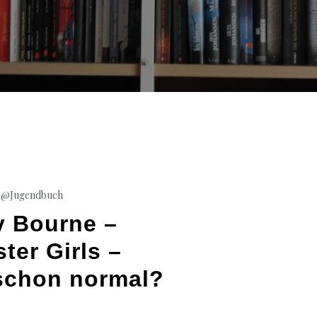
@Jugendbuch
y Bourne –
ter Girls –
 schon normal?