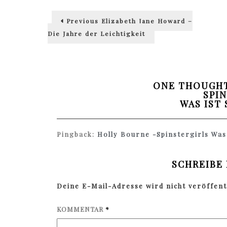
Beitragsnavigation
Previous
Previous
Elizabeth Jane Howard –
post:
Die Jahre der Leichtigkeit
ONE THOUGHT
SPIN
WAS IST
Pingback:
Holly Bourne -Spinstergirls Was 
SCHREIBE
Deine E-Mail-Adresse wird nicht veröffentl
KOMMENTAR
*