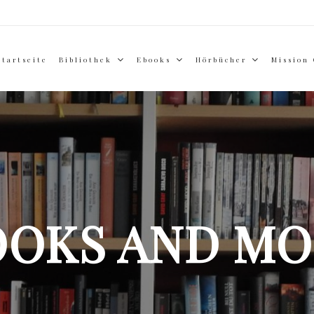
Startseite
Bibliothek
Ebooks
Hörbücher
Mission
OOKS AND MO