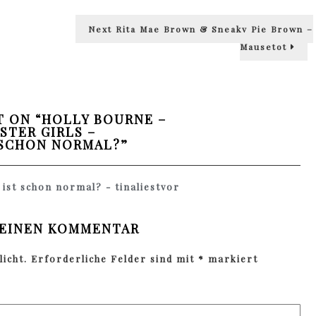
Next
Next
Rita Mae Brown & Sneaky Pie Brown –
post:
Mausetot
 ON “
HOLLY BOURNE –
STER GIRLS –
 SCHON NORMAL?
”
ist schon normal? - tinaliestvor
 EINEN KOMMENTAR
icht.
Erforderliche Felder sind mit
*
markiert