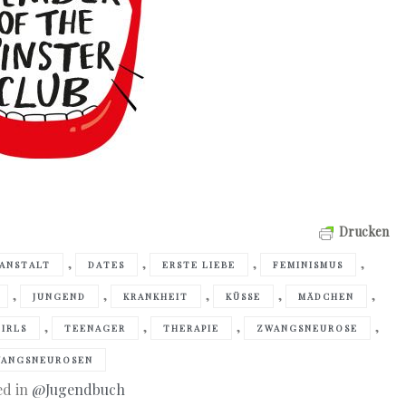
Drucken
,
,
,
,
ANSTALT
DATES
ERSTE LIEBE
FEMINISMUS
,
,
,
,
,
JUNGEND
KRANKHEIT
KÜSSE
MÄDCHEN
,
,
,
,
GIRLS
TEENAGER
THERAPIE
ZWANGSNEUROSE
ANGSNEUROSEN
ed in
@Jugendbuch