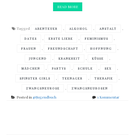
READ MORE
Tagged
,
,
,
ABENTEUER
ALKOHOL
ANSTALT
,
,
,
DATES
ERSTE LIEBE
FEMINISMUS
,
,
,
FRAUEN
FREUNDSCHAFT
HOFFNUNG
,
,
,
JUNGEND
KRANKHEIT
KÜSSE
,
,
,
,
MÄDCHEN
PARTYS
SCHULE
SEX
,
,
,
SPINSTER GIRLS
TEENAGER
THERAPIE
,
ZWANGSNEUROSE
ZWANGSNEUROSEN
zu
Posted in
@Jugendbuch
1 Kommentar
Holly
Bourne
–
Posts
Spinster
Girls
navigation
–