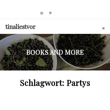
Skip
to
content
tinaliestvor
BOOKS AND MORE
Schlagwort:
Partys