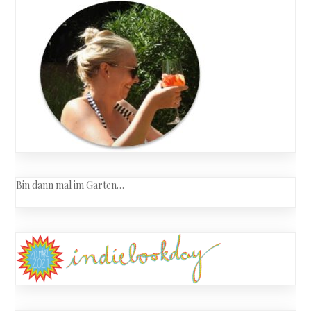
Was
ist
schon
normal?
Bin dann mal im Garten…