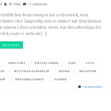
18
By
Tina
2 Comments
dschriftlichen Bemerkungen hat es Hendrick, dem
bisher eher langweilig und er riskiert mit dem kleinen
in seinem Leben scheinbar etwas. Das dies allerdings der
ird, wagt er nicht zu […]
READ MORE
,
,
,
,
,
ARROGANZ
EWIGES LEBEN
GIER
GOLD
,
,
,
,
GIE
MATTHIAS KOEBERLIN
PHYSIK
REICHTUM
,
,
BEN
UNSTERBLICHKEIT
ZAUBER
zu
2 Kommentare
Andre
Eschb
–
Teufe