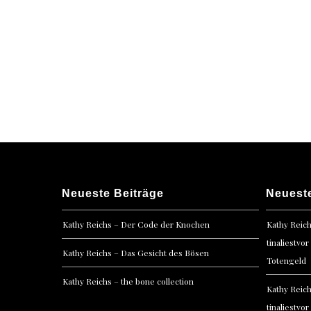
navigation
Neueste Beiträge
Neuest
Kathy Reichs – Der Code der Knochen
Kathy Reic
tinaliestvor
Kathy Reichs – Das Gesicht des Bösen
Totengeld
Kathy Reichs – the bone collection
Kathy Reic
tinaliestvor