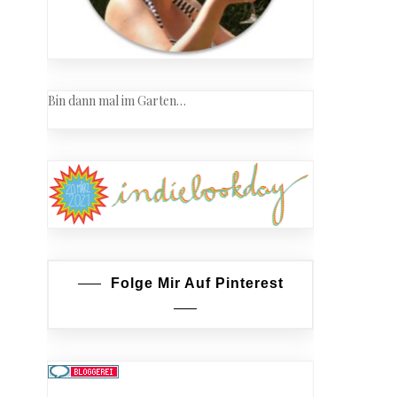
Bin dann mal im Garten…
Folge Mir Auf Pinterest
as
ach
lsgold