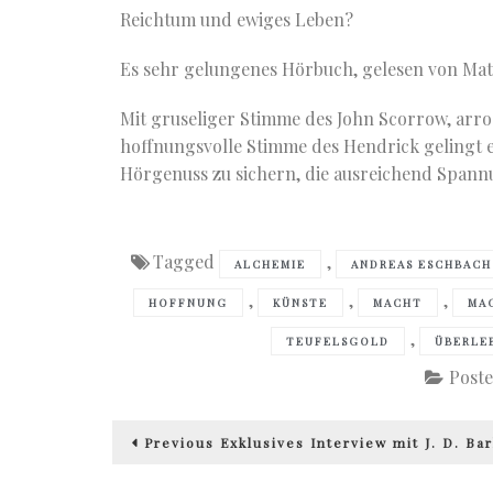
Reichtum und ewiges Leben?
Es sehr gelungenes Hörbuch, gelesen von Matt
Mit gruseliger Stimme des John Scorrow, arr
hoffnungsvolle Stimme des Hendrick gelingt 
Hörgenuss zu sichern, die ausreichend Spann
Tagged
,
ALCHEMIE
ANDREAS ESCHBACH
,
,
,
HOFFNUNG
KÜNSTE
MACHT
MA
,
TEUFELSGOLD
ÜBERLE
Poste
Beitragsnavigation
Previous
Previous
Exklusives Interview mit J. D. Ba
post: