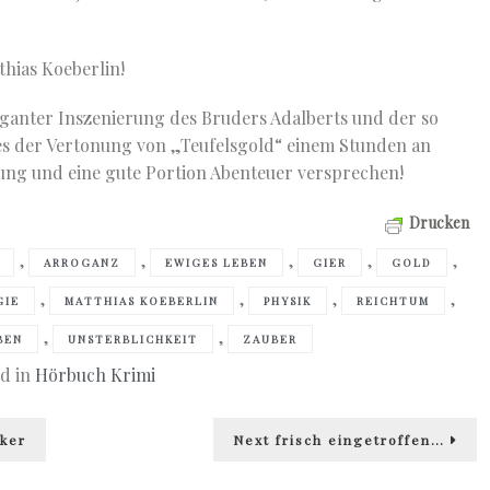
hias Koeberlin!
oganter Inszenierung des Bruders Adalberts und der so
es der Vertonung von „Teufelsgold“ einem Stunden an
ung und eine gute Portion Abenteuer versprechen!
Drucken
,
,
,
,
,
ARROGANZ
EWIGES LEBEN
GIER
GOLD
,
,
,
,
GIE
MATTHIAS KOEBERLIN
PHYSIK
REICHTUM
,
,
BEN
UNSTERBLICHKEIT
ZAUBER
d in
Hörbuch Krimi
Next
rker
Next
frisch eingetroffen…
post: