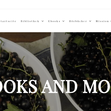
Startseite
Bibliothek
Ebooks
Hörbücher
Mission
OOKS AND MO