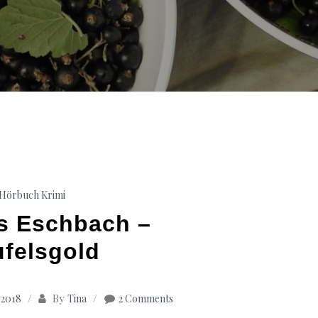
Hörbuch Krimi
s Eschbach –
ufelsgold
By
 2018
Tina
2 Comments