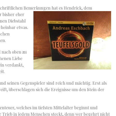
dschriftlichen Bemerkungen hat es Hendrick, dem
r bisher eher
inen Diebstahl
cheinbar etwas.
ichen
men.
l nach oben zu
henen Liebe
ein verdankt,
it.
 und seinen Gegenspieler sind reich und mächtig. Erst als
ift, überschlagen sich die Ereignisse um den Stein der
enteuer, welches im tiefsten Mittelalter beginnt und
er Trieb in jedem Menschen steckt, denn wer begehrt nicht