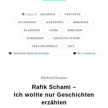
Tagged
,
,
ERLEBNIS
GEDICHTE
,
,
,
GEGENWART
HOFFNUNG
IMMENSEE
,
,
,
KLASSIKER
LIEBE
MÄRCHEN
,
,
SCHREIBEN
THEODOR STORM
,
VERGANGENHEIT
ZEIT
on
Posted in
Hörbuch Romane
No Comment
Theodor
Storm
–
Immense
Hörbuch Romane
Rafik Schami –
Ich wollte nur Geschichten
erzählen