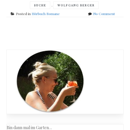
,
SUCHE
WOLFGANG BERGER
on
Posted in
Hörbuch Romane
No Comment
Rafik
Schami
–
Posts
Ich
wollte
navigation
nur
Geschich
erzählen
Bin dann mal im Garten…