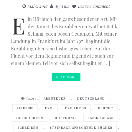
Mai 9, 2018
By
Tina
Leave a comment
E
in Hörbuch der ganz besonderen Art. Mit
der Kunst des Erzählens entwaffnet Rafik
Schami jeden bösen Gedanken. Mit seiner
Landung in Frankfurt im Jahr 1971 beginnt die
Erzählung über sein bisheriges Leben. Auf der
Flucht vor dem Regime und irgendwie auch vor
einem kleinen Teil vor sich selbst begibt er […]
READ MORE
Tagged
,
,
ABENTEUER
DEUTSCHLAND
,
,
,
,
EINREISE
EXIL
EXILAUTOR
FLUCHT
,
,
,
GESCHICHTEN
HOFFNUNG
RAFIK SCHAMI
,
,
SCHREIBEN
STEINBACH SPRECHENDE BÜCHER