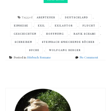
Tagged
,
,
ABENTEUER
DEUTSCHLAND
,
,
,
,
EINREISE
EXIL
EXILAUTOR
FLUCHT
,
,
,
GESCHICHTEN
HOFFNUNG
RAFIK SCHAMI
,
,
SCHREIBEN
STEINBACH SPRECHENDE BÜCHER
,
SUCHE
WOLFGANG BERGER
on
Posted in
Hörbuch Romane
No Comment
Rafik
Schami
–
Posts
Ich
wollte
navigation
nur
Geschich
erzählen