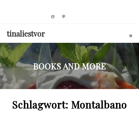
Skip
to
content
tinaliestvor
BOOKS AND MORE
Schlagwort:
Montalbano