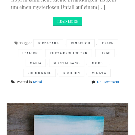
um einen mysteriösen Unfall auf einem […]
READ MORE
Tagged
,
,
,
DIEBSTAHL
EINBRUCH
ESSEN
,
,
,
ITALIEN
KURZGESCHICHTEN
LIEBE
,
,
,
MAFIA
MONTALBANO
MORD
,
,
SCHMUGGEL
SIZILIEN
VIGATA
on
Posted in
Krimi
No Comment
Andrea
Camilleri
–
Der
ehrliche
Dieb