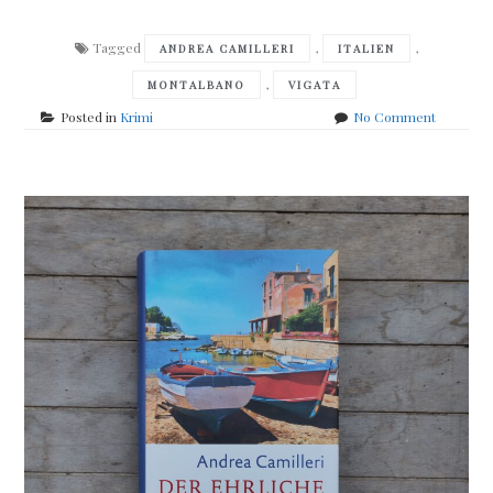
Tagged
,
,
ANDREA CAMILLERI
ITALIEN
,
MONTALBANO
VIGATA
on
Posted in
Krimi
No Comment
Andrea
Camilleri
–
Die
dunkle
Wahrheit
des
Mondes