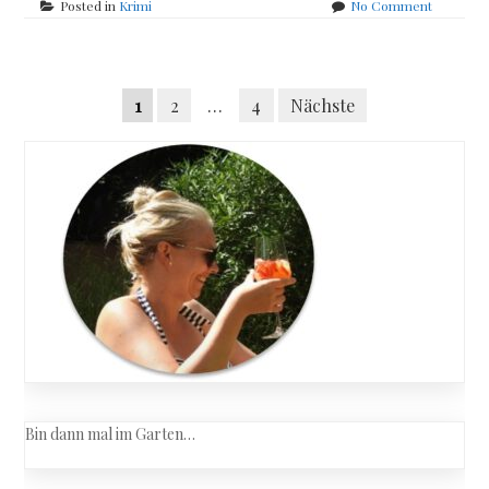
on
Posted in
Krimi
No Comment
Andrea
Camilleri
–
Posts
Das
Seitennummerierung
1
2
…
4
Nächste
Spiel
navigation
des
der
Poeten
Beiträge
Bin dann mal im Garten…