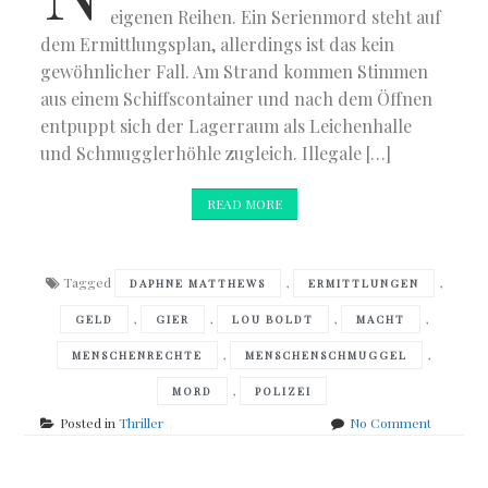
eigenen Reihen. Ein Serienmord steht auf
dem Ermittlungsplan, allerdings ist das kein
gewöhnlicher Fall. Am Strand kommen Stimmen
aus einem Schiffscontainer und nach dem Öffnen
entpuppt sich der Lagerraum als Leichenhalle
und Schmugglerhöhle zugleich. Illegale […]
READ MORE
Tagged
,
,
DAPHNE MATTHEWS
ERMITTLUNGEN
,
,
,
,
GELD
GIER
LOU BOLDT
MACHT
,
,
MENSCHENRECHTE
MENSCHENSCHMUGGEL
,
MORD
POLIZEI
on
Posted in
Thriller
No Comment
Ridley
Pearson
–