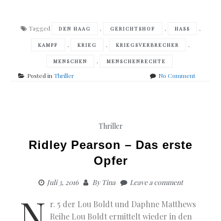
Tagged
,
,
,
DEN HAAG
GERICHTSHOF
HASS
,
,
,
KAMPF
KRIEG
KRIEGSVERBRECHER
,
MENSCHEN
MENSCHENRECHTE
on
Posted in
Thriller
No Comment
André
Georgi
–
Tribunal
Thriller
Ridley Pearson – Das erste
Opfer
Juli 3, 2016
By
Tina
Leave a comment
N
r. 5 der Lou Boldt und Daphne Matthews
Reihe Lou Boldt ermittelt wieder in den