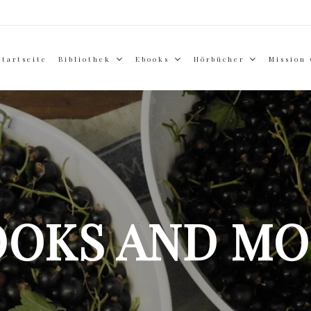
Startseite
Bibliothek
Ebooks
Hörbücher
Mission
OOKS AND MO