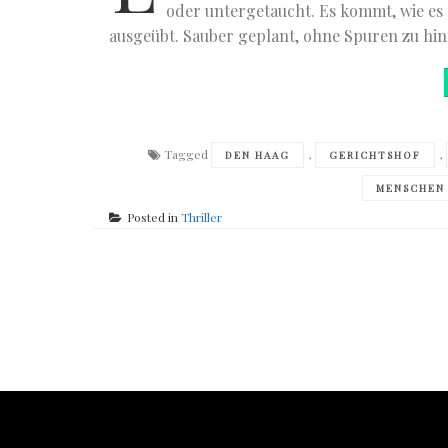
oder untergetaucht. Es kommt, wie es
ausgeübt. Sauber geplant, ohne Spuren zu hint
Tagged
,
,
DEN HAAG
GERICHTSHOF
MENSCHEN
Posted in
Thriller
Posts
navigation