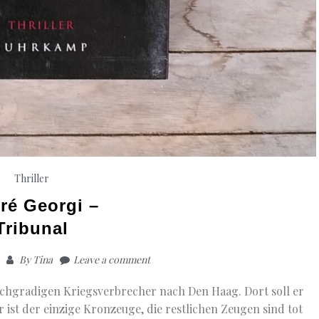
Thriller
ré Georgi –
Tribunal
By
Tina
Leave a comment
hochgradigen Kriegsverbrecher nach Den Haag. Dort soll er
 ist der einzige Kronzeuge, die restlichen Zeugen sind tot