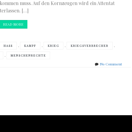
 kommen muss. Auf den Kornzeugen wird ein Attentat
erlassen. […]
READ MORE
,
,
,
,
HASS
KAMPF
KRIEG
KRIEGSVERBRECHER
,
MENSCHENRECHTE
on
No Comment
André
Georg
–
Tribun