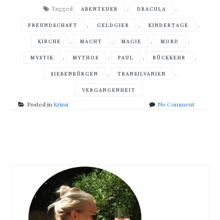
Tagged
,
,
ABENTEUER
DRACULA
,
,
,
FREUNDSCHAFT
GELDGIER
KINDERTAGE
,
,
,
,
KIRCHE
MACHT
MAGIE
MORD
,
,
,
,
MYSTIK
MYTHOS
PAUL
RÜCKKEHR
,
,
SIEBENBÜRGEN
TRANSILVANIEN
VERGANGENHEIT
on
Posted in
Krimi
No Comment
Lioba
Werrelm
–
Posts
Tod
in
navigation
Siebenbü