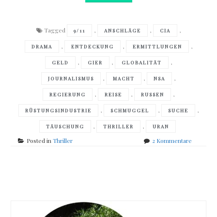
Tagged
,
,
,
9/11
ANSCHLÄGE
CIA
,
,
,
DRAMA
ENTDECKUNG
ERMITTLUNGEN
,
,
,
GELD
GIER
GLOBALITÄT
,
,
,
JOURNALISMUS
MACHT
NSA
,
,
,
REGIERUNG
REISE
RUSSEN
,
,
,
RÜSTUNGSINDUSTRIE
SCHMUGGEL
SUCHE
,
,
TÄUSCHUNG
THRILLER
URAN
zu
Posted in
Thriller
2 Kommentare
Ernest
Nybørg
–
Posts
Lena
Halberg
navigation
–
New
York