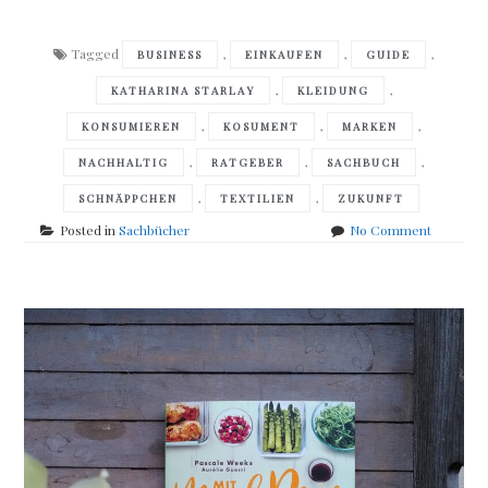
Tagged
,
,
,
BUSINESS
EINKAUFEN
GUIDE
,
,
KATHARINA STARLAY
KLEIDUNG
,
,
,
KONSUMIEREN
KOSUMENT
MARKEN
,
,
,
NACHHALTIG
RATGEBER
SACHBUCH
,
,
SCHNÄPPCHEN
TEXTILIEN
ZUKUNFT
on
Posted in
Sachbücher
No Comment
Katharina
Starlay
–
Kleidung
nachhalti
konsumie