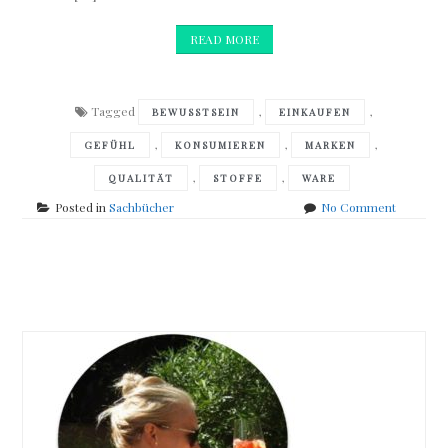
READ MORE
Tagged
,
,
BEWUSSTSEIN
EINKAUFEN
,
,
,
GEFÜHL
KONSUMIEREN
MARKEN
,
,
QUALITÄT
STOFFE
WARE
on
Posted in
Sachbücher
No Comment
Katharina
Starlay
–
Posts
Clever
konsumie
navigation