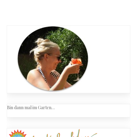
–
Posts
Clever
konsumie
navigation
Bin dann mal im Garten…