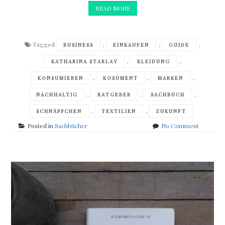
READ MORE
Tagged
,
,
,
BUSINESS
EINKAUFEN
GUIDE
,
,
KATHARINA STARLAY
KLEIDUNG
,
,
,
KONSUMIEREN
KOSUMENT
MARKEN
,
,
,
NACHHALTIG
RATGEBER
SACHBUCH
,
,
SCHNÄPPCHEN
TEXTILIEN
ZUKUNFT
on
Posted in
Sachbücher
No Comment
Katharina
Starlay
–
Kleidung
nachhalti
konsumie