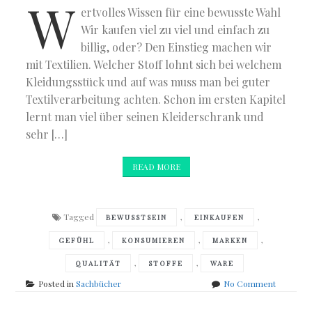
W
ertvolles Wissen für eine bewusste Wahl
Wir kaufen viel zu viel und einfach zu
billig, oder? Den Einstieg machen wir
mit Textilien. Welcher Stoff lohnt sich bei welchem
Kleidungsstück und auf was muss man bei guter
Textilverarbeitung achten. Schon im ersten Kapitel
lernt man viel über seinen Kleiderschrank und
sehr […]
READ MORE
Tagged
,
,
BEWUSSTSEIN
EINKAUFEN
,
,
,
GEFÜHL
KONSUMIEREN
MARKEN
,
,
QUALITÄT
STOFFE
WARE
on
Posted in
Sachbücher
No Comment
Katharina
Starlay